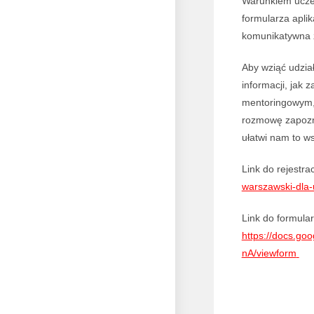
Warunkiem uczes
formularza apl
komunikatywna z
Aby wziąć udzia
informacji, jak 
mentoringowym
rozmowę zapozn
ułatwi nam to w
Link do rejestr
warszawski-dla-u
Link do formula
https://docs.g
nA/viewform