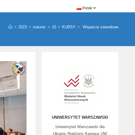
Polski
>
2023
>
marzec
>
10
>
KURSY
>
Wsparcie zawodowe
UNIWERSYTET WARSZAWSKI
Uniwersytet Warszawski dla
Ukrainy Rodzinny Kampus UW