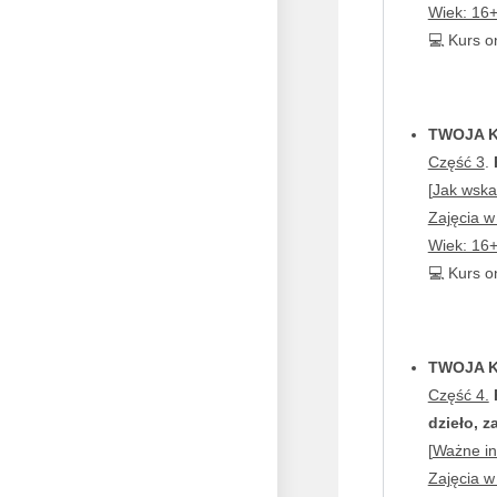
Wiek: 16+
💻 Kurs o
TWOJA 
Część 3
.
[
Jak wska
Zajęcia w
Wiek: 16+
💻 Kurs o
TWOJA 
Część 4.
dzieło, 
[
Ważne in
Zajęcia w