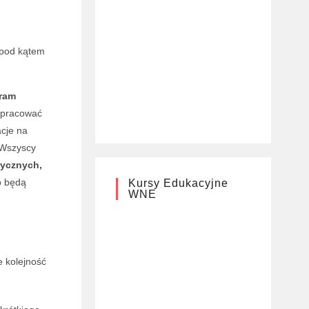
 pod kątem
ram
 pracować
acje na
 Wszyscy
ycznych,
o będą
Kursy Edukacyjne
WNE
 kolejność