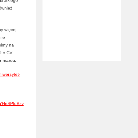
krótkiego
ównież
y więcej
mie
simy na
eż o CV
–
a marca.
niwersytet-
IYHnSPfuBzv