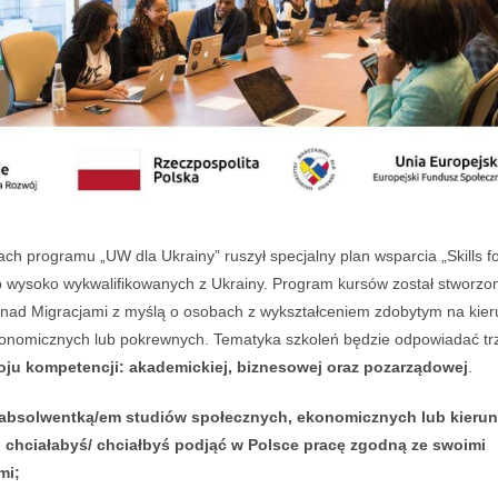
h programu „UW dla Ukrainy” ruszył specjalny plan wsparcia „Skills fo
b wysoko wykwalifikowanych z Ukrainy. Program kursów został stworzo
nad Migracjami z myślą o osobach z wykształceniem zdobytym na kie
konomicznych lub pokrewnych. Tematyka szkoleń będzie odpowiadać t
ju kompetencji: akademickiej, biznesowej oraz pozarządowej
.
ś absolwentką/em studiów społecznych, ekonomicznych lub kieru
chciałabyś/ chciałbyś podjąć w Polsce pracę zgodną ze swoimi
mi;