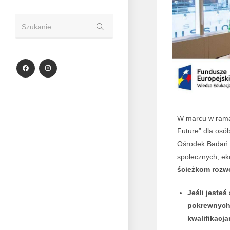
Szukanie...
W marcu w ramac
Future” dla osó
Ośrodek Badań 
społecznych, e
ścieżkom rozwo
Jeśli jeste
pokrewnych 
kwalifikacja