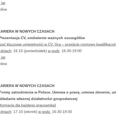
 lat
nline
KARIERA W NOWYCH CZASACH
Prezentacja CV, omówienie ważnych szczegółów
zać kluczowe umiejętności w CV. Gra – przejście rozmowy kwalifikacyjn
 dniach
: 16.10 (poniedziałek)
w godz
. 16:30-19:00
 lat
nline
KARIERA W NOWYCH CZASACH
Formy zatrudnienia w Polsce. Umowa o pracę, umowa zlecenie, 
zakładanie własnej działalności gospodarczej
formacje dla każdego pracownika
]
 dniach
: 17.10 (wtorek)
w godz.
16:30-19:00