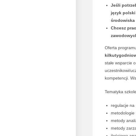
Jeśli potrz
język polsk
środowiska
Chcesz prac
zawodowyc
Oferta programu
kilkutygodniow
stałe wsparcie 
uczestnikowi/uc
kompetencji. Wsz
Tematyka szkole
regulacje na
metodologie 
metody anali
metody zarzą
ilościowa an