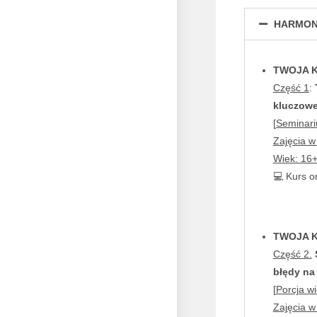
HARMO
TWOJA 
Część 1
:
kluczowe
[
Seminari
Zajęcia w
Wiek: 16+
💻 Kurs o
TWOJA 
Część 2.
błędy na
[
Porcja wi
Zajęcia w