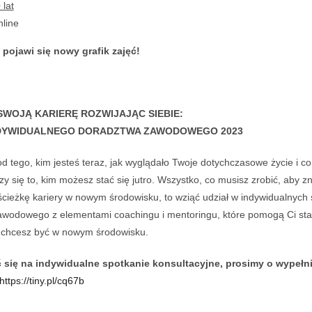
 lat
nline
 pojawi się nowy grafik zajęć!
SWOJĄ KARIERĘ ROZWIJAJĄC SIEBIE:
NDYWIDUALNEGO DORADZTWA ZAWODOWEGO 2023
od tego, kim jesteś teraz, jak wyglądało Twoje dotychczasowe życie i c
iczy się to, kim możesz stać się jutro. Wszystko, co musisz zrobić, aby z
cieżkę kariery w nowym środowisku, to wziąć udział w indywidualnych 
wodowego z elementami coachingu i mentoringu, które pomogą Ci sta
ą chcesz być w nowym środowisku.
się na indywidualne spotkanie konsultacyjne, prosimy o wypełn
https://tiny.pl/cq67b