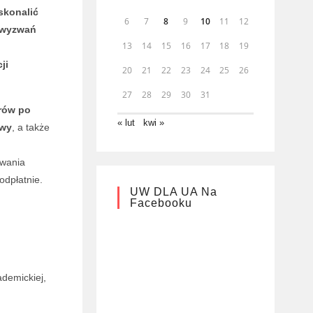
oskonalić
6
7
8
9
10
11
12
i wyzwań
13
14
15
16
17
18
19
ji
20
21
22
23
24
25
26
27
28
29
30
31
rów po
« lut
kwi »
owy
, a także
owania
eodpłatnie.
UW DLA UA Na
Facebooku
ademickiej,