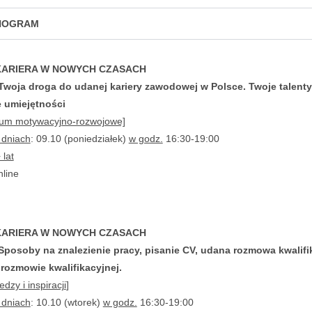
NOGRAM
KARIERA W NOWYCH CZASACH
Twoja droga do udanej kariery zawodowej w Polsce. Twoje talenty
 umiejętności
um motywacyjno-rozwojowe]
 dniach
: 09.10 (poniedziałek)
w godz.
16:30-19:00
 lat
nline
KARIERA W NOWYCH CZASACH
Sposoby na znalezienie pracy, pisanie CV, udana rozmowa kwalifi
 rozmowie kwalifikacyjnej.
edzy i inspiracji
]
 dniach
: 10.10 (wtorek)
w godz.
16:30-19:00