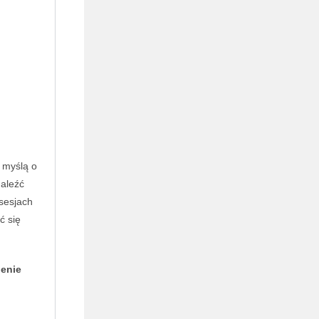
o myślą o
naleźć
sesjach
ć się
ienie