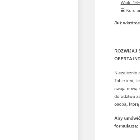
Wiek: 16+
💻 Kurs o
Już wkrótce
ROZWIJAJ 
OFERTA I
Niezależnie 
Tobie inni, l
swoją nową ś
doradztwa za
osobą, któr
Aby umówić 
formularza: