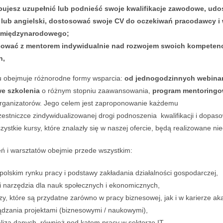
ebujesz uzupełnić lub podnieść swoje kwalifikacje zawodowe, ud
i lub angielski, dostosować swoje CV do oczekiwań pracodawcy 
 międzynarodowego;
ować z mentorem indywidualnie nad rozwojem swoich kompetenc
h,
 obejmuje różnorodne formy wsparcia:
od jednogodzinnych webina
e szkolenia
o różnym stopniu zaawansowania,
program mentoring
organizatorów. Jego celem jest zaproponowanie każdemu
zestniczce zindywidualizowanej drogi podnoszenia kwalifikacji i dopas
ystkie kursy, które znalazły się w naszej ofercie, będą realizowane ni
ń i warsztatów obejmie przede wszystkim:
 polskim rynku pracy i podstawy zakładania działalności gospodarczej,
i narzędzia dla nauk społecznych i ekonomicznych,
zy, które są przydatne zarówno w pracy biznesowej, jak i w karierze ak
dzania projektami (biznesowymi / naukowymi),
aliza danych, również pod kątem pracy w sektorze IT,