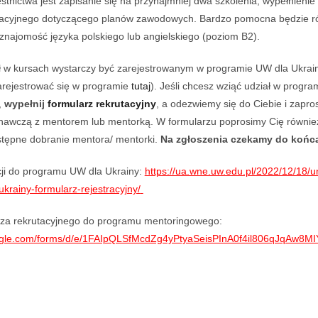
tnictwa jest zapisanie się na przynajmniej dwa szkolenia, wypełnienie 
ikacyjnego dotyczącego planów zawodowych. Bardzo pomocna będzie r
najomość języka polskiego lub angielskiego (poziom B2).
ł w kursach wystarczy być zarejestrowanym w programie UW dla Ukrain
zarejestrować się w programie
tutaj
). Jeśli chcesz wziąć udział w progra
,
wypełnij
formularz rekrutacyjny
, a odezwiemy się do Ciebie i zapro
awczą z mentorem lub mentorką. W formularzu poprosimy Cię równi
stępne dobranie mentora/ mentorki.
Na zgłoszenia czekamy do końc
acji do programu UW dla Ukrainy:
https://ua.wne.uw.edu.pl/2022/12/18/u
krainy-formularz-rejestracyjny/
rza rekrutacyjnego do programu mentoringowego:
oogle.com/forms/d/e/1FAIpQLSfMcdZg4yPtyaSeisPInA0f4il806qJqAw8M