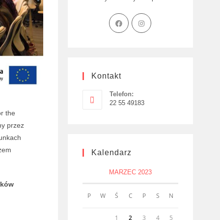
Kontakt
Telefon:
22 55 49183
r the
ny przez
runkach
rzem
Kalendarz
MARZEC 2023
nków
P
W
Ś
C
P
S
N
1
2
3
4
5