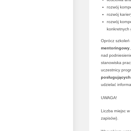
rozwój kompe
rozwój karier
rozwój kompe
konkretnych 
Oprócz szkoleń o
mentoringowy
nad podniesienie
stanowiska pra
uczestnicy prog
posługujących 
udzielać informa
UWAGA!
Liczba miejsc w
zapisów).