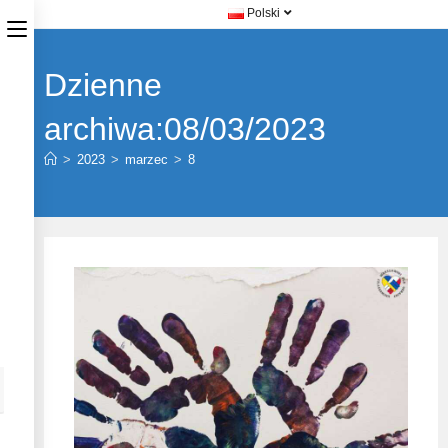
Polski
Dzienne
archiwa:08/03/2023
>
2023
>
marzec
>
8