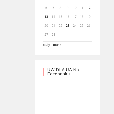
6
7
8
9
10
11
12
13
14
15
16
17
18
19
20
21
22
23
24
25
26
27
28
« sty
mar »
UW DLA UA Na
Facebooku