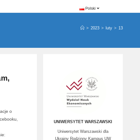
Polski
>
2023
>
luty
>
13
am,
acje o
acebooku,
UNIWERSYTET WARSZAWSKI
Uniwersytet Warszawski dla
ie:
Ukrainy Rodzinny Kampus UW