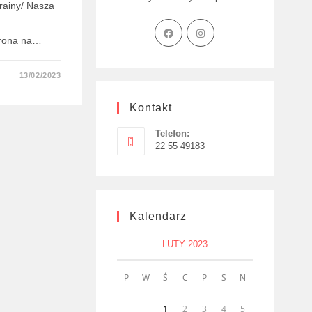
rainy/ Nasza
trona na…
13/02/2023
Kontakt
Telefon:
22 55 49183
Kalendarz
LUTY 2023
P
W
Ś
C
P
S
N
1
2
3
4
5