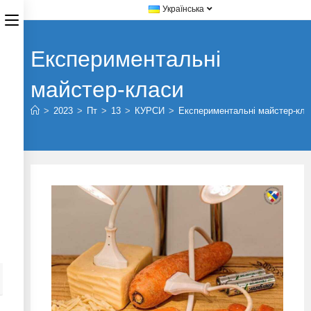
Українська
Експериментальні
майстер-класи
>
2023
>
Пт
>
13
>
КУРСИ
>
Експериментальні майстер-кла