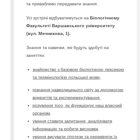
та привабливо передавати знання.
Усі зустрічі відбуватимуться на
Біологічному
Факультеті Варшавського університету
(вул. Мечникова, 1).
Знання та навички, які будуть здобуті на
заняттях:
знайомство з базовою біологічною лексикою
та термінологією польської мови,
пізнання навколишнього світу за допомогою
відкриттів та експериментування,
розуміння того, як функціонує наш власний
організм,
уміння ставити запитання, аналізувати
інформацію та робити висновки,
уміння висувати гіпотези та перевіряти їх