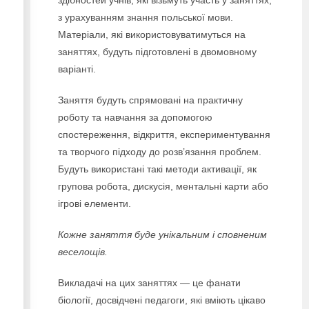
здібностей учнів, які візьмуть участь у заняттях,
з урахуванням знання польської мови.
Матеріали, які використовуватимуться на
заняттях, будуть підготовлені в двомовному
варіанті.
Заняття будуть спрямовані на практичну
роботу та навчання за допомогою
спостереження, відкриття, експериментування
та творчого підходу до розв’язання проблем.
Будуть використані такі методи активації, як
групова робота, дискусія, ментальні карти або
ігрові елементи.
Кожне заняття буде унікальним і сповненим
веселощів.
Викладачі на цих заняттях — це фанати
біології, досвідчені педагоги, які вміють цікаво