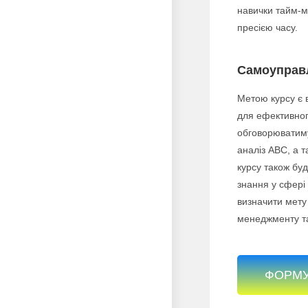
навички тайм-м
пресією часу.
Самоуправ
Метою курсу є 
для ефективного
обговорюватиму
аналіз ABC, а 
курсу також бу
знання у сфері
визначити мету
менеджменту та
ФОРМ