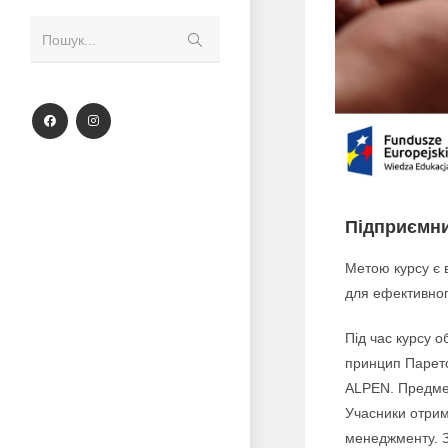
Пошук...
Підприємниц
Метою курсу є 
для ефективног
Під час курсу о
принцип Парето
ALPEN. Предмет
Учасники отрим
менеджменту. З