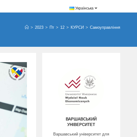
Українська
>
2023
>
Пт
>
12
>
КУРСИ
>
Самоуправління
ВАРШАВСЬКИЙ
УНІВЕРСИТЕТ
Варшавський університет для