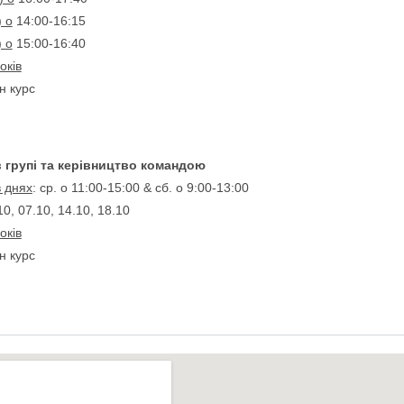
) о
14:00-16:15
) о
15:00-16:40
оків
н курс
 групі та керівництво командою
в днях
: ср. o 11:00-15:00 & сб. о 9:00-13:00
10, 07.10, 14.10, 18.10
оків
н курс