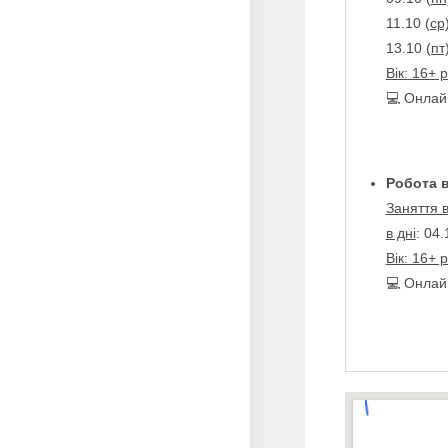
11.10
(ср
13.10
(пт
Вік: 16+ р
💻 Онлай
Робота в
Заняття 
в дні
: 04.
Вік: 16+ р
💻 Онлай