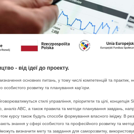
тво - від ідеї до проекту.
визначення основних питань, у тому числі компетенцій та практик, 
о особистого розвитку та планування кар’єри.
бговорюватимуться стилі управління, пріоритети та цілі, концепція 
, аналіз ABC, а також правила та методи планування завдань, нап
ом курсу також будуть способи формування власного іміджу. В рез
ають знання у сфері особистого та професійного розвитку та метод
можуть визначити мету та завдання для саморозвитку, використовув