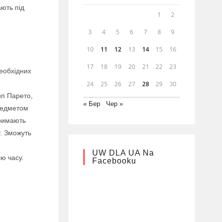
ють під
1
2
3
4
5
6
7
8
9
10
11
12
13
14
15
16
17
18
19
20
21
22
23
необхідних
24
25
26
27
28
29
30
ип Парето,
« Бер
Чер »
редметом
тримають
. Зможуть
UW DLA UA Na
ю часу.
Facebooku