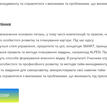
енеджменту та справлятися з викликами та проблемами, що виника
ління
визначення основних питань, у тому числі компетенцій та практик, 
 особистого розвитку та планування кар’єри. Під час курсу
ться стилі управління, пріоритети та цілі, концепція SMART, принц
також правила та методи планування завдань, наприклад ALPEN. П
дуть способи формування власного іміджу. В результаті Учасники о
 особистого та професійного розвитку та методів тайм-менеджменту
 та завдання для саморозвитку, використовувати свої навички тайм-
 справлятися з викликами та проблемами, що виникають під пресіє
УЛЯР