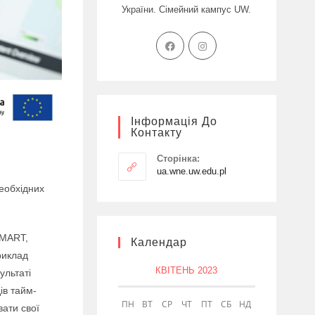
України. Сімейний кампус UW.
Інформація До
Контакту
Сторінка:
ua.wne.uw.edu.pl
необхідних
SMART,
Календар
риклад
КВІТЕНЬ 2023
ультаті
ів тайм-
ПН
ВТ
СР
ЧТ
ПТ
СБ
НД
ати свої