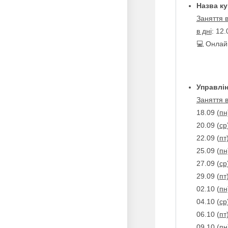
Назва ку
Заняття 
в дні
: 12.
💻 Онлай
Управлі
Заняття 
18.09
(пн
20.09 (
ср
22.09 (
пт
25.09 (
пн
27.09 (
ср
29.09 (
пт
02.10 (
пн
04.10 (
ср
06.10 (
пт
09.10 (
пн