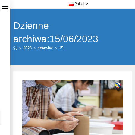
Polski
Dzienne
archiwa:15/06/2023
>
2023
>
czerwiec
>
15